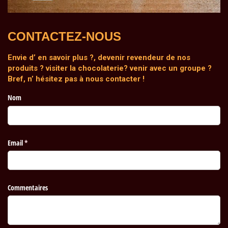
CONTACTEZ-NOUS
Envie d’ en savoir plus ?, devenir revendeur de nos
produits ? visiter la chocolaterie? venir avec un groupe ?
Bref, n’ hésitez pas à nous contacter !