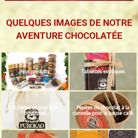
QUELQUES IMAGES DE NOTRE
AVENTURE CHOCOLATÉE
Nos produits
Tablettes exotiques
Achetez en vrac à la
Pépites de chocolat à la
boutqiue!
cannelle pour la pause café.