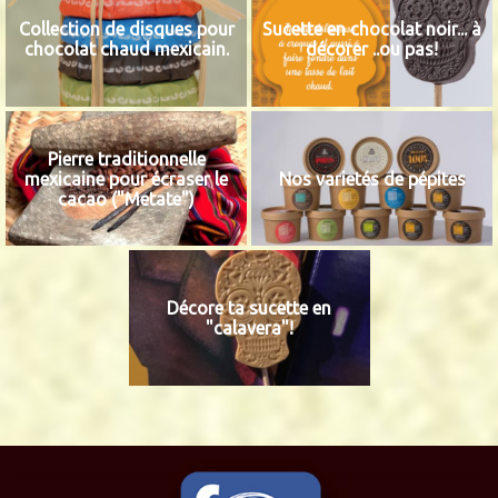
Collection de disques pour
Sucette en chocolat noir... à
chocolat chaud mexicain.
décorer ..ou pas!
Pierre traditionnelle
mexicaine pour écraser le
Nos varietés de pépites
cacao ("Metate")
Décore ta sucette en
"calavera"!